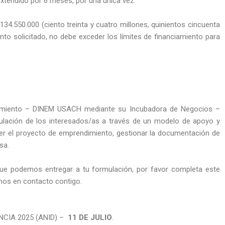
xtendido por 6 meses, por una única vez.
34.550.000 (ciento treinta y cuatro millones, quinientos cincuenta
nto solicitado, no debe exceder los límites de financiamiento para
dimiento – DINEM USACH mediante su Incubadora de Negocios –
tulación de los interesados/as a través de un modelo de apoyo y
er el proyecto de emprendimiento, gestionar la documentación de
sa.
ue podemos entregar a tu formulación, por favor completa este
os en contacto contigo.
CIA 2025 (ANID) –
11 DE JULIO
.