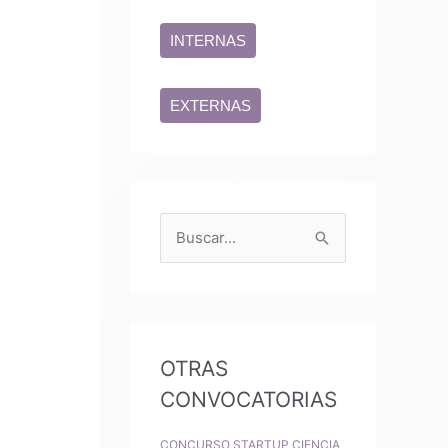
INTERNAS
EXTERNAS
B
u
s
c
a
OTRAS
r
CONVOCATORIAS
p
CONCURSO STARTUP CIENCIA