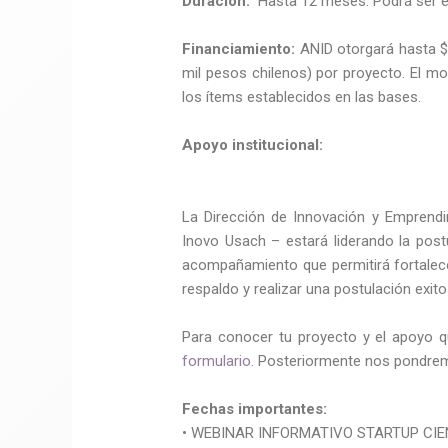
Duración:
Hasta 12 meses. Podrá ser e
Financiamiento:
ANID otorgará hasta $1
mil pesos chilenos) por proyecto. El mo
los ítems establecidos en las bases.
Apoyo institucional:
La Dirección de Innovación y Empren
Inovo Usach – estará liderando la pos
acompañamiento que permitirá fortalec
respaldo y realizar una postulación exito
Para conocer tu proyecto y el apoyo q
formulario.
Posteriormente nos pondrem
Fechas importantes:
• WEBINAR INFORMATIVO STARTUP CIEN