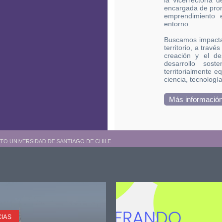
la Vicerrectoría 
encargada de promo
emprendimiento e
entorno.
Buscamos impactar
territorio, a trav
creación y el de
desarrollo sost
territorialmente e
ciencia, tecnologí
Más información 
TO UNIVERSIDAD DE SANTIAGO DE CHILE
CIAS