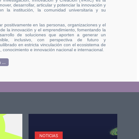
de Investigación, Innovación y Creación (VRIIC) es la
ver, desarrollar, articular y potenciar la innovación y
n la institución, la comunidad universitaria y su
 positivamente en las personas, organizaciones y el
és de la innovación y el emprendimiento, fomentando la
sarrollo de soluciones que aporten a generar un
enible, inclusivo, con perspectiva de futuro y
quilibrado en estricta vinculación con el ecosistema de
a, conocimiento e innovación nacional e internacional.
...
NO
De
em
NOTICIAS