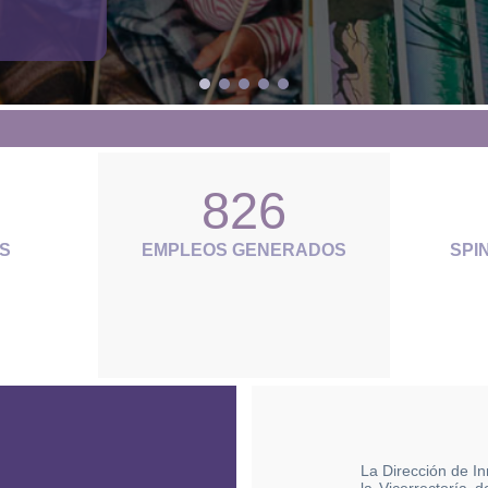
826
S
EMPLEOS GENERADOS
SPI
La Dirección de I