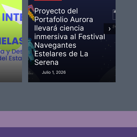
pr
Proyecto del
pr
Portafolio Aurora
me
llevará ciencia
ac
›
inmersiva al Festival
un
Navegantes
in
Estelares de La
a 
Serena
cr
Julio 1, 2026