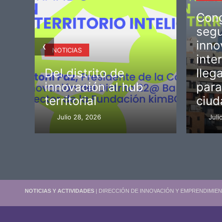
Cong
 en
segu
inno
‹
NOTICIAS
inte
ado
Del distrito de
lleg
o
innovación al hub
para
territorial
ciud
Julio 28, 2026
Juli
NOTICIAS Y ACTIVIDADES
| DIRECCIÓN DE INNOVACIÓN Y EMPRENDIMIEN