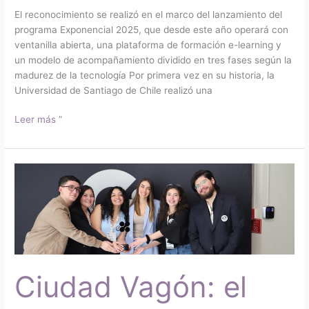
El reconocimiento se realizó en el marco del lanzamiento del
programa Exponencial 2025, que desde este año operará con
ventanilla abierta, una plataforma de formación e-learning y
un modelo de acompañamiento dividido en tres fases según la
madurez de la tecnología Por primera vez en su historia, la
Universidad de Santiago de Chile realizó una
Leer más ”
Ciudad
Vagón:
el
proyecto
usachino
que
mejora
Ciudad Vagón: el
la
experiencia
urbana