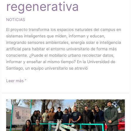
regenerativa
NOTICIAS
El proyecto transforma los espacios naturales del campus en
sistemas inteligentes que miden, informan y educan,
integrando sensores ambientales, energía solar e inteligencia
artificial para habitar el entorno universitario de forma más
consciente. ¿Puede el mobiliario urbano recolectar datos,
informar y enseñar al mismo tiempo? En la Universidad de
Santiago, un equipo universitario se atrevió
Leer más ”
Proyecto
Circular:
cuando
reciclar
deja