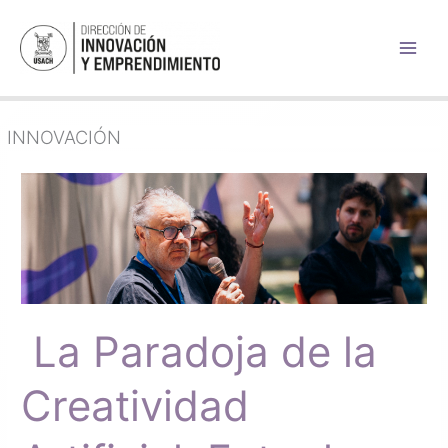
Ir
al
contenido
INNOVACIÓN
La
Paradoja
de
la
Creatividad
Artificial:
Entre
La Paradoja de la
la
Estadística
y
Creatividad
el
Sentido
Humano