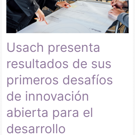
presenta
resultados
de
sus
primeros
desafíos
Usach presenta
de
innovación
abierta
resultados de sus
para
el
primeros desafíos
desarrollo
sostenible
de innovación
abierta para el
desarrollo