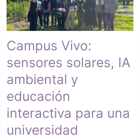
sensores
solares,
IA
ambiental
y
Campus Vivo:
educación
interactiva
para
sensores solares, IA
una
universidad
ambiental y
regenerativa
educación
interactiva para una
universidad