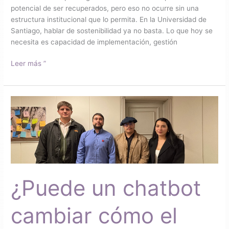
potencial de ser recuperados, pero eso no ocurre sin una
estructura institucional que lo permita. En la Universidad de
Santiago, hablar de sostenibilidad ya no basta. Lo que hoy se
necesita es capacidad de implementación, gestión
Leer más ”
¿Puede
un
chatbot
cambiar
cómo
el
Estado
¿Puede un chatbot
responde
a
las
cambiar cómo el
personas?