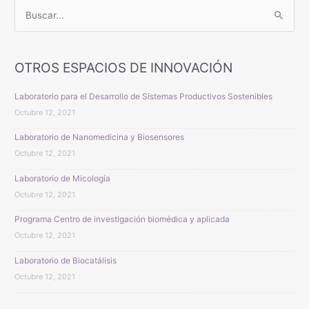
B
u
s
OTROS ESPACIOS DE INNOVACIÓN
c
a
Laboratorio para el Desarrollo de Sistemas Productivos Sostenibles
r
Octubre 12, 2021
p
Laboratorio de Nanomedicina y Biosensores
o
Octubre 12, 2021
r
Laboratorio de Micología
:
Octubre 12, 2021
Programa Centro de investigación biomédica y aplicada
Octubre 12, 2021
Laboratorio de Biocatálisis
Octubre 12, 2021