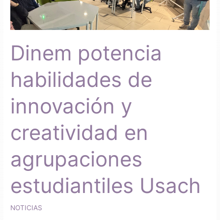
de
innovación
y
creatividad
Dinem potencia
en
agrupaciones
estudiantiles
habilidades de
Usach
innovación y
creatividad en
agrupaciones
estudiantiles Usach
NOTICIAS