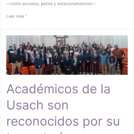
—como accesos, patios y estacionamientos—
Leer más ”
Académicos
de
la
Usach
son
reconocidos
por
Académicos de la
su
trayectoria
y
Usach son
contribución
a
reconocidos por su
la
creación
de