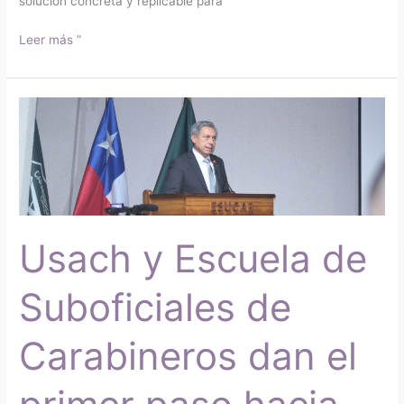
solución concreta y replicable para
Leer más ”
Usach
y
Escuela
de
Suboficiales
de
Carabineros
Usach y Escuela de
dan
el
primer
Suboficiales de
paso
hacia
Carabineros dan el
una
alianza
en
innovación