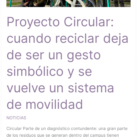
de
ser
Proyecto Circular:
un
gesto
simbólico
cuando reciclar deja
y
se
de ser un gesto
vuelve
un
sistema
simbólico y se
de
movilidad
vuelve un sistema
de movilidad
NOTICIAS
Circular Parte de un diagnóstico contundente: una gran parte
de los residuos que se generan dentro del campus tienen