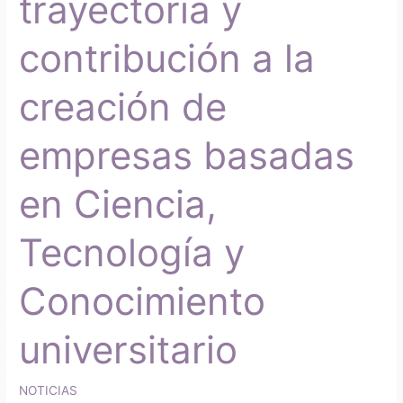
trayectoria y
empresas
basadas
contribución a la
en
Ciencia,
Tecnología
creación de
y
Conocimiento
empresas basadas
universitario
en Ciencia,
Tecnología y
Conocimiento
universitario
NOTICIAS