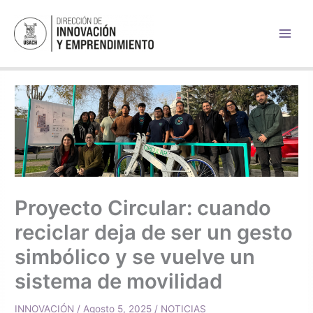
Ir
al
contenido
Proyecto Circular: cuando
reciclar deja de ser un gesto
simbólico y se vuelve un
sistema de movilidad
INNOVACIÓN
/
Agosto 5, 2025
/
NOTICIAS