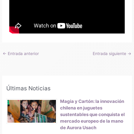
←
Entrada anterior
Entrada siguiente
→
Últimas Noticias
Magia y Cartón: la innovación
chilena en juguetes
sustentables que conquista el
mercado europeo de la mano
de Aurora Usach