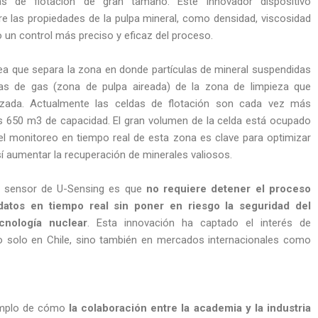
as de flotación de gran tamaño. Este innovador dispositivo
e las propiedades de la pulpa mineral, como densidad, viscosidad
 un control más preciso y eficaz del proceso.
nea que separa la zona en donde partículas de mineral suspendidas
as de gas (zona de pulpa aireada) de la zona de limpieza que
zada. Actualmente las celdas de flotación son cada vez más
os 650 m3 de capacidad. El gran volumen de la celda está ocupado
 el monitoreo en tiempo real de esta zona es clave para optimizar
í aumentar la recuperación de minerales valiosos.
el sensor de U-Sensing es que
no requiere detener el proceso
 datos en tiempo real sin poner en riesgo la seguridad del
cnología nuclear
. Esta innovación ha captado el interés de
 solo en Chile, sino también en mercados internacionales como
jemplo de cómo
la colaboración entre la academia y la industria