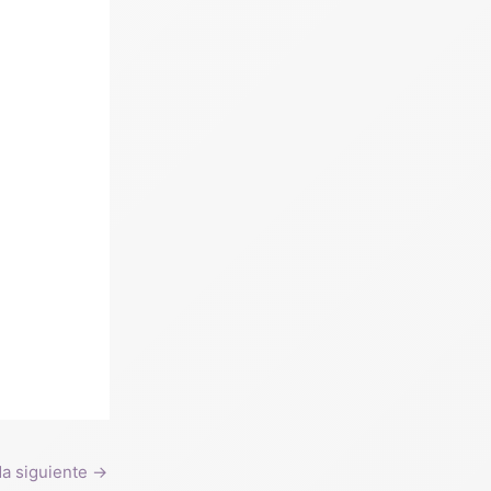
da siguiente
→