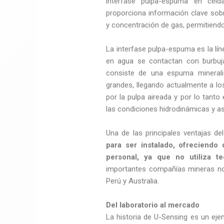
interfase pulpa-espuma en celd
proporciona información clave sobr
y concentración de gas, permitiendo
La interfase pulpa-espuma es la lí
en agua se contactan con burbuj
consiste de una espuma minerali
grandes, llegando actualmente a l
por la pulpa aireada y por lo tanto
las condiciones hidrodinámicas y as
Una de las principales ventajas d
para ser instalado, ofreciendo
personal, ya que no utiliza te
importantes compañías mineras no
Perú y Australia.
Del laboratorio al mercado
La historia de U-Sensing es un e